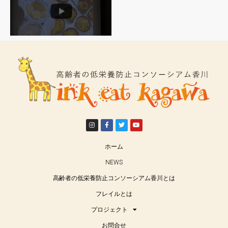
Photo
View on Facebook
·
Share
Subscribe
高齢者の低栄養防止コンソーシアム香川
3 years ago
児童館のない街に『
#みんなの居場所
』を作りたい。
クラウドファンディング
香川県仲多度郡（琴平町､多度津町､まんのう町）
は、45,000人程が暮らす街です。この地域には児童
ホーム
館がひとつも無いので、子育て世帯や地域の方々が
安心して利用できるよう創造力と楽しさが溢れる場
NEWS
所を作ります。
高齢者の低栄養防止コンソーシアム香川とは
camp-fire.jp/projects/view/693030
フレイルとは
Photo
プロジェクト
View on Facebook
·
Share
お問合せ