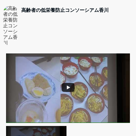
12月9日（土）久しぶりにリアル（WEBあり）のイ
高齢者の低栄養防止コンソーシアム香川
ベントを開催する運びとなりました。
開催日 12月9日（土）14：00～16：00
会 場 サンポート高松 シンボルタワー5階 ＢＢ
スクエア（定員70名）
形 式 ハイブリット（ＺＯＯＭ）
【お申込み方法】
下記よりのご案内＆お申込をご確認ください。
ここからダウンロード→https://linkeat.net/wp-
content/uploads/2023/11/e1ad83e9f6c25d0666b
d1109ec64cafa.pdf
会場申込は、お電話もしくはＦＡＸとなります。
ＺＯＯＭご参加の場合は、記載のＱＲコードから
か、下記のアドレスからお願い致します。
zoom.us/webinar/register/WN_siSkRW8aSsOoV0B
J5
...
See More