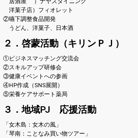
居酒屋 ）ナヤズダイニング
洋菓子店）フィオレット
②嚥下調整食品開発
うどん、洋菓子、日本酒
２．啓蒙活動（キリンＰＪ）
①ビジネスマッチング交流会
②スキルアップ研修会
③健康イベントへの参画
④HP作成（SNS展開）
⑤栄養ケアサポート薬局
３．地域PJ 応援活動
「女木島：女木の風」
「琴南：ことなみ買い物ツアー」