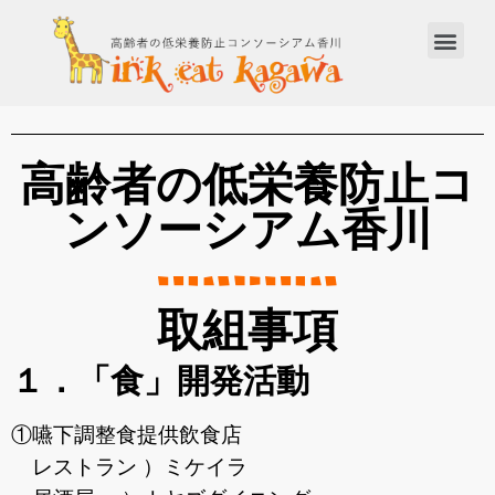
高齢者の低栄養防止コ
ンソーシアム香川
取組事項
１．「食」開発活動
①嚥下調整食提供飲食店
レストラン ）ミケイラ