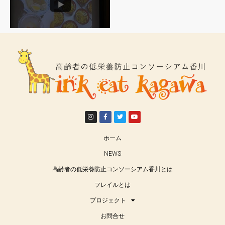
Photo
View on Facebook
·
Share
Subscribe
高齢者の低栄養防止コンソーシアム香川
3 years ago
児童館のない街に『
#みんなの居場所
』を作りたい。
クラウドファンディング
香川県仲多度郡（琴平町､多度津町､まんのう町）
は、45,000人程が暮らす街です。この地域には児童
ホーム
館がひとつも無いので、子育て世帯や地域の方々が
安心して利用できるよう創造力と楽しさが溢れる場
NEWS
所を作ります。
高齢者の低栄養防止コンソーシアム香川とは
camp-fire.jp/projects/view/693030
フレイルとは
Photo
プロジェクト
View on Facebook
·
Share
お問合せ