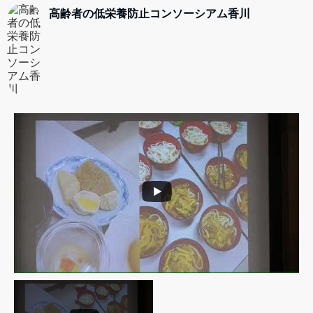
12月9日（土）久しぶりにリアル（WEBあり）のイ
高齢者の低栄養防止コンソーシアム香川
ベントを開催する運びとなりました。
開催日 12月9日（土）14：00～16：00
会 場 サンポート高松 シンボルタワー5階 ＢＢ
スクエア（定員70名）
形 式 ハイブリット（ＺＯＯＭ）
【お申込み方法】
下記よりのご案内＆お申込をご確認ください。
ここからダウンロード→https://linkeat.net/wp-
content/uploads/2023/11/e1ad83e9f6c25d0666b
d1109ec64cafa.pdf
会場申込は、お電話もしくはＦＡＸとなります。
ＺＯＯＭご参加の場合は、記載のＱＲコードから
か、下記のアドレスからお願い致します。
zoom.us/webinar/register/WN_siSkRW8aSsOoV0B
J5
...
See More