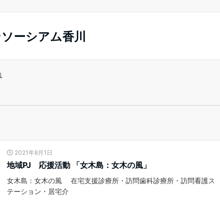
ンソーシアム香川
風
2021年8月1日
地域PJ 応援活動 「女木島：女木の風」
女木島：女木の風 在宅支援診療所・訪問歯科診療所・訪問看護ス
テーション・居宅介